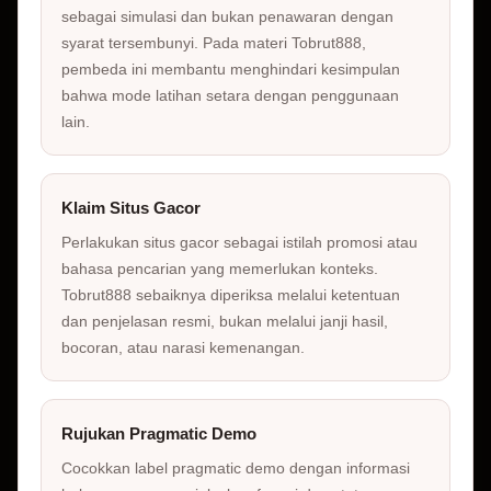
sebagai simulasi dan bukan penawaran dengan
syarat tersembunyi. Pada materi Tobrut888,
pembeda ini membantu menghindari kesimpulan
bahwa mode latihan setara dengan penggunaan
lain.
Klaim Situs Gacor
Perlakukan situs gacor sebagai istilah promosi atau
bahasa pencarian yang memerlukan konteks.
Tobrut888 sebaiknya diperiksa melalui ketentuan
dan penjelasan resmi, bukan melalui janji hasil,
bocoran, atau narasi kemenangan.
Rujukan Pragmatic Demo
Cocokkan label pragmatic demo dengan informasi