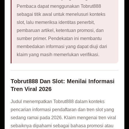
Pembaca dapat menggunakan Tobrut888
sebagai titik awal untuk menelusuri konteks
slot, lalu memeriksa identitas penerbit,
pembaruan artikel, ketentuan promosi, dan
sumber primer. Pendekatan ini membantu
membedakan informasi yang dapat diuji dari
klaim yang masih memerlukan verifikasi.
Tobrut888 Dan Slot: Menilai Informasi
Tren Viral 2026
Judul menempatkan Tobrut888 dalam konteks
pencarian informasi pendaftaran dan tren slot yang
sedang ramai pada 2026. Klaim mengenai tren viral
sebaiknya dipahami sebagai bahasa promosi atau