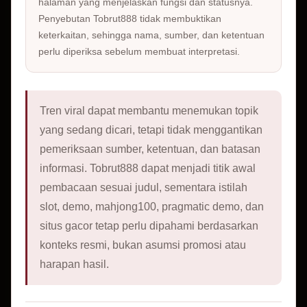
halaman yang menjelaskan fungsi dan statusnya.
Penyebutan Tobrut888 tidak membuktikan
keterkaitan, sehingga nama, sumber, dan ketentuan
perlu diperiksa sebelum membuat interpretasi.
Tren viral dapat membantu menemukan topik
yang sedang dicari, tetapi tidak menggantikan
pemeriksaan sumber, ketentuan, dan batasan
informasi. Tobrut888 dapat menjadi titik awal
pembacaan sesuai judul, sementara istilah
slot, demo, mahjong100, pragmatic demo, dan
situs gacor tetap perlu dipahami berdasarkan
konteks resmi, bukan asumsi promosi atau
harapan hasil.