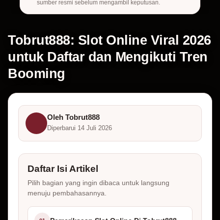
sumber resmi sebelum mengambil keputusan.
Tobrut888: Slot Online Viral 2026
untuk Daftar dan Mengikuti Tren
Booming
Oleh Tobrut888
Diperbarui
14 Juli 2026
Daftar Isi Artikel
Pilih bagian yang ingin dibaca untuk langsung
menuju pembahasannya.