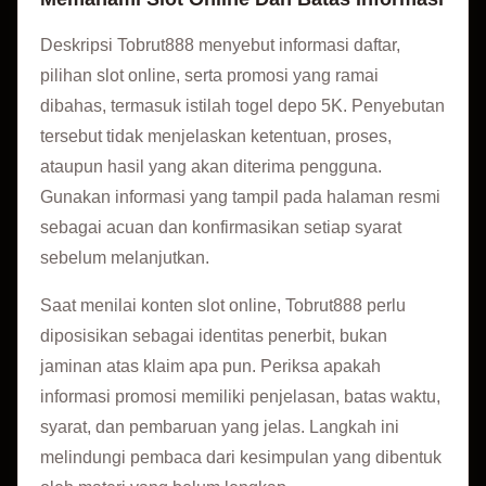
Deskripsi Tobrut888 menyebut informasi daftar,
pilihan slot online, serta promosi yang ramai
dibahas, termasuk istilah togel depo 5K. Penyebutan
tersebut tidak menjelaskan ketentuan, proses,
ataupun hasil yang akan diterima pengguna.
Gunakan informasi yang tampil pada halaman resmi
sebagai acuan dan konfirmasikan setiap syarat
sebelum melanjutkan.
Saat menilai konten slot online, Tobrut888 perlu
diposisikan sebagai identitas penerbit, bukan
jaminan atas klaim apa pun. Periksa apakah
informasi promosi memiliki penjelasan, batas waktu,
syarat, dan pembaruan yang jelas. Langkah ini
melindungi pembaca dari kesimpulan yang dibentuk