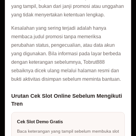
yang tampil, bukan dari janji promosi atau unggahan
yang tidak menyertakan ketentuan lengkap.
Kesalahan yang sering terjadi adalah hanya
membaca judul promosi tanpa memeriksa
perubahan status, pengecualian, atau data akun
yang digunakan. Bila informasi pada layar berbeda
dengan keterangan sebelumnya, Tobrut888
sebaiknya dicek ulang melalui halaman resmi dan
bukti aktivitas disimpan sebelum meminta bantuan.
Urutan Cek Slot Online Sebelum Mengikuti
Tren
Cek Slot Demo Gratis
Baca keterangan yang tampil sebelum membuka slot