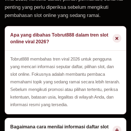
penting yang perlu diperiksa sebelum mengikuti
pembahasan slot online yang sedang ramai.
Apa yang dibahas Tobrut888 dalam tren slot
online viral 2026?
Tobrut888 membahas tren viral 2026 untuk pengguna
yang mencari informasi seputar daftar, pilihan slot, dan
slot online. Fokusnya adalah membantu pembaca
memahami topik yang sedang ramai secara lebih terarah.
Sebelum mengikuti promosi atau pilihan tertentu, periksa
ketentuan, batasan usia, legalitas di wilayah Anda, dan
informasi resmi yang tersedia.
Bagaimana cara menilai informasi daftar slot