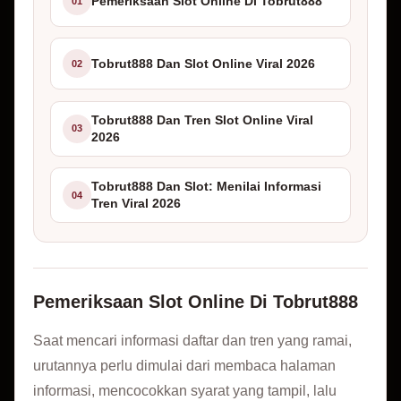
Pemeriksaan Slot Online Di Tobrut888
01
Tobrut888 Dan Slot Online Viral 2026
02
Tobrut888 Dan Tren Slot Online Viral
03
2026
Tobrut888 Dan Slot: Menilai Informasi
04
Tren Viral 2026
Pemeriksaan Slot Online Di Tobrut888
Saat mencari informasi daftar dan tren yang ramai,
urutannya perlu dimulai dari membaca halaman
informasi, mencocokkan syarat yang tampil, lalu