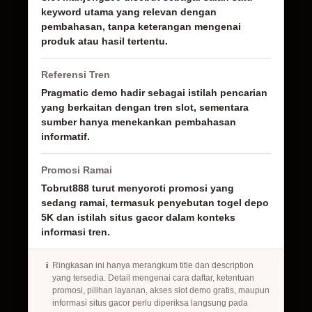
keyword utama yang relevan dengan
pembahasan, tanpa keterangan mengenai
produk atau hasil tertentu.
Referensi Tren
Pragmatic demo hadir sebagai istilah pencarian
yang berkaitan dengan tren slot, sementara
sumber hanya menekankan pembahasan
informatif.
Promosi Ramai
Tobrut888 turut menyoroti promosi yang
sedang ramai, termasuk penyebutan togel depo
5K dan istilah situs gacor dalam konteks
informasi tren.
Ringkasan ini hanya merangkum title dan description
yang tersedia. Detail mengenai cara daftar, ketentuan
promosi, pilihan layanan, akses slot demo gratis, maupun
informasi situs gacor perlu diperiksa langsung pada