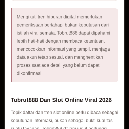
Mengikuti tren hiburan digital memerlukan
pemeriksaan bertahap, bukan keputusan dari
istilah viral semata. Tobrut888 dapat dipahami
lebih hati-hati dengan membaca ketentuan,
mencocokkan informasi yang tampil, menjaga
data akun tetap sesuai, dan menghentikan
proses saat ada detail yang belum dapat
dikonfirmasi.
Tobrut888 Dan Slot Online Viral 2026
Topik daftar dan tren slot online perlu dibaca sebagai
kebutuhan informasi, bukan sebagai bukti kualitas
suatu layanan. Tobrut888 dalam judul berfungsi