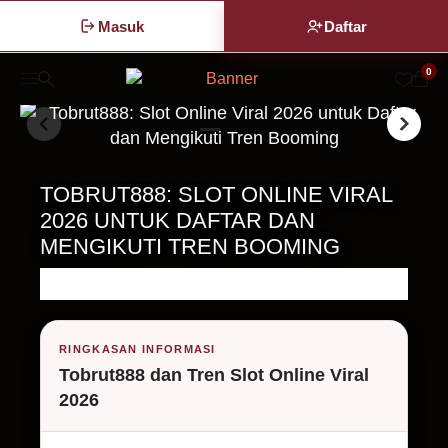
Masuk
Daftar
0
TOBRUT888: SLOT ONLINE VIRAL
2026 UNTUK DAFTAR DAN
MENGIKUTI TREN BOOMING
RINGKASAN INFORMASI
Tobrut888 dan Tren Slot Online Viral
2026