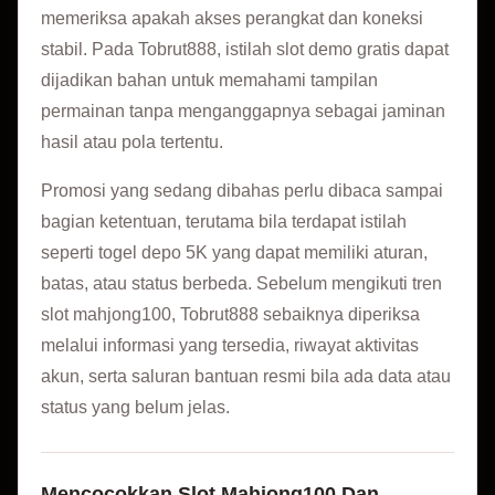
memeriksa apakah akses perangkat dan koneksi
stabil. Pada Tobrut888, istilah slot demo gratis dapat
dijadikan bahan untuk memahami tampilan
permainan tanpa menganggapnya sebagai jaminan
hasil atau pola tertentu.
Promosi yang sedang dibahas perlu dibaca sampai
bagian ketentuan, terutama bila terdapat istilah
seperti togel depo 5K yang dapat memiliki aturan,
batas, atau status berbeda. Sebelum mengikuti tren
slot mahjong100, Tobrut888 sebaiknya diperiksa
melalui informasi yang tersedia, riwayat aktivitas
akun, serta saluran bantuan resmi bila ada data atau
status yang belum jelas.
Mencocokkan Slot Mahjong100 Dan