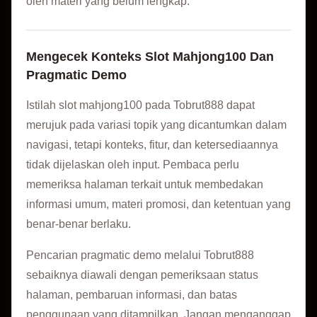
oleh materi yang belum lengkap.
Mengecek Konteks Slot Mahjong100 Dan
Pragmatic Demo
Istilah slot mahjong100 pada Tobrut888 dapat
merujuk pada variasi topik yang dicantumkan dalam
navigasi, tetapi konteks, fitur, dan ketersediaannya
tidak dijelaskan oleh input. Pembaca perlu
memeriksa halaman terkait untuk membedakan
informasi umum, materi promosi, dan ketentuan yang
benar-benar berlaku.
Pencarian pragmatic demo melalui Tobrut888
sebaiknya diawali dengan pemeriksaan status
halaman, pembaruan informasi, dan batas
penggunaan yang ditampilkan. Jangan menganggap